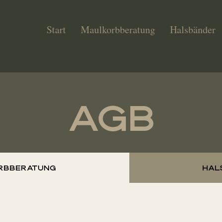
Start
Maulkorbberatung
Halsbänder
AGB
rbberatung
Hal